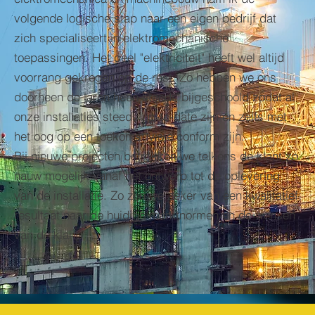
volgende logische stap naar een eigen bedrijf dat
zich specialiseert in elektromechanische
toepassingen. Het deel "elektriciteit" heeft wel altijd
voorrang gekregen op de rest. Zo hebben we ons
doorheen de jaren heen steeds bijgeschoold zodat al
onze installaties steeds up-to-date zijn en zelfs met
het oog op een toekomst visie conform zijn.
Bij nieuwe projecten betrokken we telkens de klant zo
nauw mogelijk vanaf het ontwerp tot de oplevering
van de installatie. Zo zijn we zeker van een kwalitatief
resultaat naar de huidige marktnormen en de wensen
van de klant.